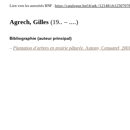
Lien vers les autorités
BNF :
https://catalogue.bnf.fr/ark:/12148/cb1250707
Agrech, Gilles
(19.. – ....)
Bibliographie (auteur principal)
–
Plantation d’arbres en prairie pâturée.
Antony, Cemagref, 2001