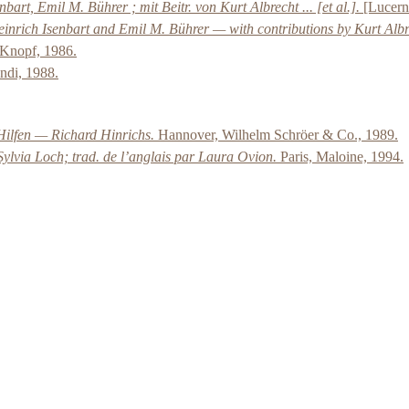
art, Emil M. Bührer ; mit Beitr. von Kurt Albrecht ... [et al.].
[Lucern
rich Isenbart and Emil M. Bührer — with contributions by Kurt Albrecht
 Knopf, 1986.
ndi, 1988.
Hilfen — Richard Hinrichs.
Hannover, Wilhelm Schröer & Co., 1989.
— Sylvia Loch; trad. de l’anglais par Laura Ovion.
Paris, Maloine, 1994.