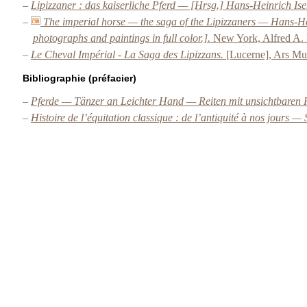
–
Lipizzaner : das kaiserliche Pferd — [Hrsg.] Hans-Heinrich Isenb
–
The imperial horse — the saga of the Lipizzaners — Hans-Hein
photographs and paintings in full color.].
New York, Alfred A.
–
Le Cheval Impérial - La Saga des Lipizzans.
[Lucerne], Ars Mu
Bibliographie (préfacier)
–
Pferde — Tänzer an Leichter Hand — Reiten mit unsichtbaren 
–
Histoire de l’équitation classique : de l’antiquité à nos jours 