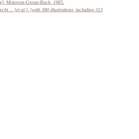
e], Motovun-Group-Buch, 1985.
 ... [et al.]. [with 380 illustrations, including 313