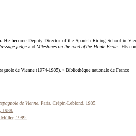
a. He become Deputy Director of the Spanish Riding School in Vienna
 dressage judge
and
Milestones on the road of the Haute Ecole
. His co
espagnole de Vienne (1974-1985). » Bibliothèque nationale de France
 espagnole de Vienne.
Paris, Crépin-Leblond, 1985.
, 1988.
 Müller, 1989.