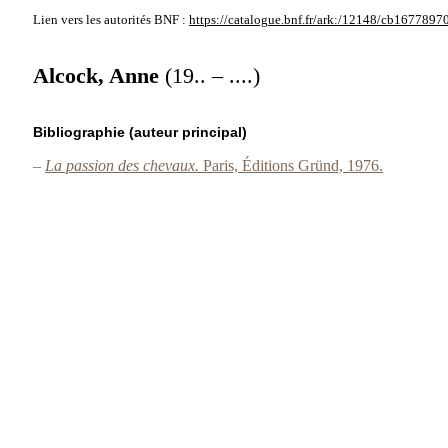
Lien vers les autorités
BNF :
https://catalogue.bnf.fr/ark:/12148/cb1677897
Alcock, Anne
(19.. – ....)
Bibliographie (auteur principal)
–
La passion des chevaux.
Paris, Éditions Gründ, 1976.