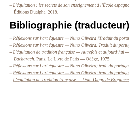
–
L’équitation : les secrets de son enseignement à l’École espag
Éditions Dualpha, 2018.
Bibliographie (traducteur
–
Réflexions sur l’art équestre — Nuno Oliveira [Traduit du por
–
Réflexions sur l’art équestre — Nuno Oliveira. Traduit du por
–
L’équitation de tradition française — Autrefois et aujourd’hui
Bacharach.
Paris, Le Livre de Paris — Odège, 1975.
–
Réflexions sur l’art équestre — Nuno Oliveira; trad. du portu
–
Réflexions sur l’art équestre — Nuno Oliveira; trad. du portu
–
L’équitation de Tradition française — Dom Diogo de Bragance 