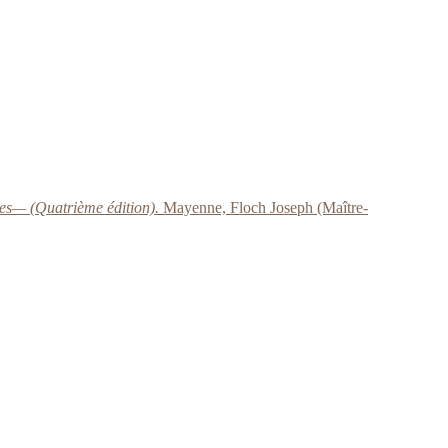
nes— (Quatrième édition).
Mayenne, Floch Joseph (Maître-