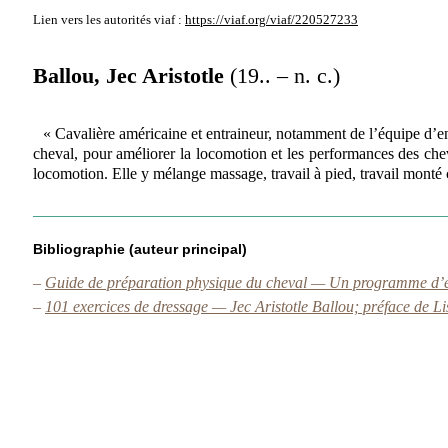
Lien vers les autorités
viaf :
https://viaf.org/viaf/220527233
Ballou, Jec Aristotle
(19.. – n. c.)
« Cavalière américaine et entraineur, notamment de l’équipe d’
cheval, pour améliorer la locomotion et les performances des chev
locomotion. Elle y mélange massage, travail à pied, travail mont
Bibliographie (auteur principal)
–
Guide de préparation physique du cheval — Un programme d’ex
–
101 exercices de dressage — Jec Aristotle Ballou; préface de Li