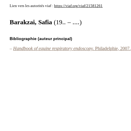
Lien vers les autorités
viaf :
https://viaf.org/viaf/21581261
Barakzai, Safia
(19.. – ....)
Bibliographie (auteur principal)
–
Handbook of equine respiratory endoscopy.
Philadelphie, 2007.