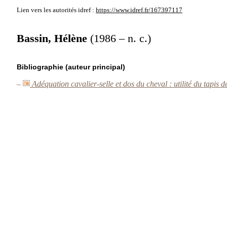
Lien vers les autorités
idref :
https://www.idref.fr/167397117
Bassin, Hélène
(1986 – n. c.)
Bibliographie (auteur principal)
–
Adéquation cavalier-selle et dos du cheval : utilité du tapis 