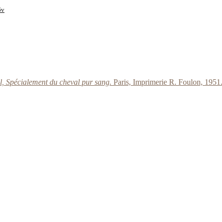
6v
al, Spécialement du cheval pur sang.
Paris, Imprimerie R. Foulon, 1951