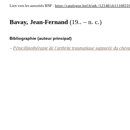
Lien vers les autorités
BNF :
https://catalogue.bnf.fr/ark:/12148/cb1116831
Bavay, Jean-Fernand
(19.. – n. c.)
Bibliographie (auteur principal)
–
Pénicillinothérapie de l’arthrite traumatique suppurée du chev