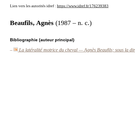
Lien vers les autorités
idref :
https://www.idref.fr/176239383
Beaufils, Agnès
(1987 – n. c.)
Bibliographie (auteur principal)
–
La latéralité motrice du cheval — Agnès Beaufils; sous la di