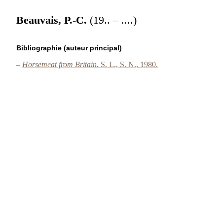
Beauvais, P.-C.
(19.. – ....)
Bibliographie (auteur principal)
–
Horsemeat from Britain.
S. L., S. N., 1980.