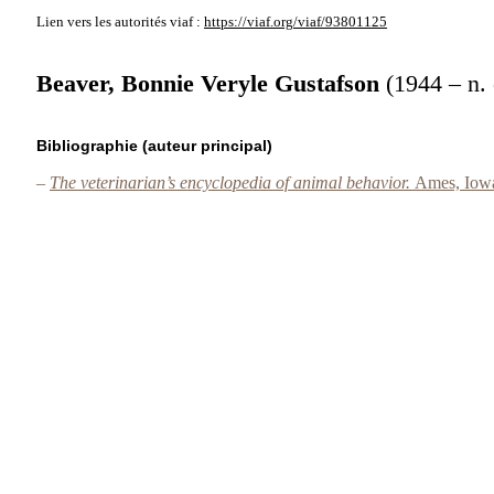
Lien vers les autorités
viaf :
https://viaf.org/viaf/93801125
Beaver, Bonnie Veryle Gustafson
(1944 – n. 
Bibliographie (auteur principal)
–
The veterinarian’s encyclopedia of animal behavior.
Ames, Iowa