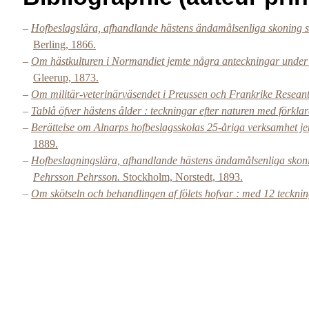
–
Hofbeslagslära, afhandlande hästens ändamålsenliga skoning 
Berling, 1866.
–
Om hästkulturen i Normandiet jemte några anteckningar under
Gleerup, 1873.
–
Om militär-veterinärväsendet i Preussen och Frankrike Resean
–
Tablå öfver hästens ålder : teckningar efter naturen med förkla
–
Berättelse om Alnarps hofbeslagsskolas 25-åriga verksamhet jem
1889.
–
Hofbeslagningslära, afhandlande hästens ändamålsenliga skoni
Pehrsson Pehrsson.
Stockholm, Norstedt, 1893.
–
Om skötseln och behandlingen af fölets hofvar : med 12 tecknin