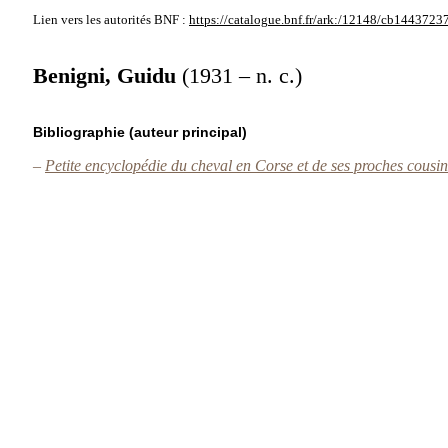
Lien vers les autorités
BNF :
https://catalogue.bnf.fr/ark:/12148/cb144372
Benigni, Guidu
(1931 – n. c.)
Bibliographie (auteur principal)
–
Petite encyclopédie du cheval en Corse et de ses proches cousi