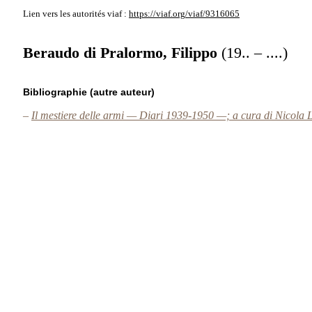
Lien vers les autorités
viaf :
https://viaf.org/viaf/9316065
Beraudo di Pralormo, Filippo
(19.. – ....)
Bibliographie (autre auteur)
–
Il mestiere delle armi — Diari 1939-1950 —; a cura di Nicola 