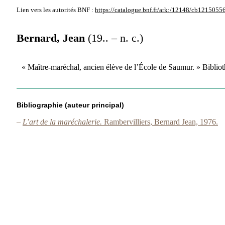
Lien vers les autorités
BNF :
https://catalogue.bnf.fr/ark:/12148/cb1215055
Bernard, Jean
(19.. – n. c.)
« Maître-maréchal, ancien élève de l’École de Saumur. » Biblio
Bibliographie (auteur principal)
–
L’art de la maréchalerie.
Rambervilliers, Bernard Jean, 1976.