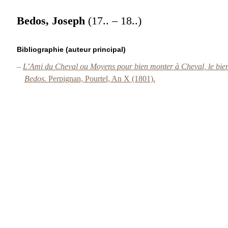
Bedos, Joseph
(17.. – 18..)
Bibliographie (auteur principal)
–
L’Ami du Cheval ou Moyens pour bien monter à Cheval, le bien c
Bedos.
Perpignan, Pourtel, An X (1801).