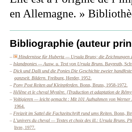
en Allemagne. » Biblioth
Bibliographie (auteur prin
–
Hindernisse für Huberta — Ursula Bruns; die Zeichnungen 
–
Islandponies — Ausw. u. Text von Ursula Bruns.
Bayreuth, Sch
–
Dick und Dalli und die Ponies Die Geschichte zweier handfest
ganzseit. Bildern.
Freiburg, Herder, 1952.
–
Pony Post Reiten auf Kleinpferden.
Bonn, Bruns, 1958-1972.
–
Hélène et le cheval Mystère. [Traduction et adaptation de Rémy
–
Voltigieren — leicht gemacht : Mit 101 Aufnahmen von Werner
1964.
–
Freizeit im Sattel die Fachzeitschrift rund ums Reiten.
Bonn, Br
–
L’univers du cheval — Textes et choix des ill.: Ursula Bruns. P
livre, 1977.