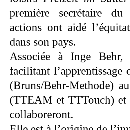
première secrétaire du
actions ont aidé l’équita
dans son pays.
Associée à Inge Behr, 
facilitant l’apprentissage
(Bruns/Behr-Methode) a
(TTEAM et TTTouch) e
collaboreront.
Elle est à l’origine de l’i