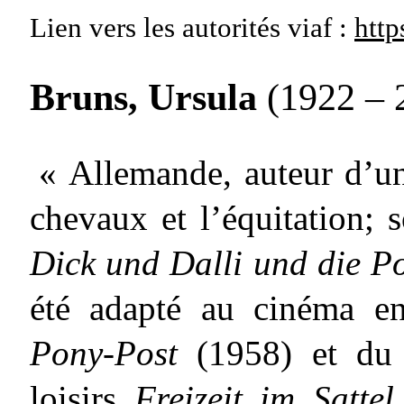
Lien vers les autorités
viaf :
http
Bruns, Ursula
(1922 – 
« Allemande, auteur d’un
chevaux et l’équitation; s
Dick und Dalli und die P
été adapté au cinéma en 
Pony-Post
(1958) et du 
loisirs
Freizeit im Satte