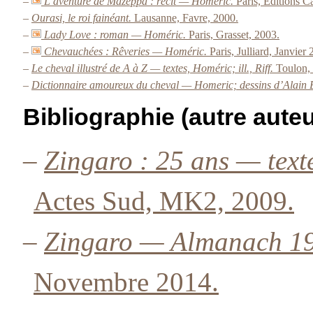
–
L’aventure de Mazeppa : récit — Homéric.
Paris, Éditions 
–
Ourasi, le roi fainéant.
Lausanne, Favre, 2000.
–
Lady Love : roman — Homéric.
Paris, Grasset, 2003.
–
Chevauchées : Rêveries — Homéric.
Paris, Julliard, Janvier
–
Le cheval illustré de A à Z — textes, Homéric; ill., Riff.
Toulon, 
–
Dictionnaire amoureux du cheval — Homeric; dessins d’Alain
Bibliographie (autre auteu
–
Zingaro : 25 ans — tex
Actes Sud, MK2, 2009.
–
Zingaro — Almanach 19
Novembre 2014.