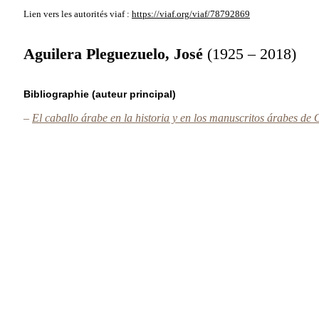
Lien vers les autorités
viaf :
https://viaf.org/viaf/78792869
Aguilera Pleguezuelo, José
(1925 – 2018)
Bibliographie (auteur principal)
–
El caballo árabe en la historia y en los manuscritos árabes de