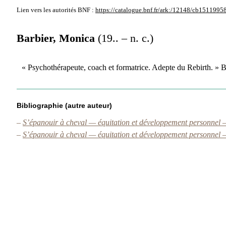
Lien vers les autorités
BNF :
https://catalogue.bnf.fr/ark:/12148/cb1511995
Barbier, Monica
(19.. – n. c.)
« Psychothérapeute, coach et formatrice. Adepte du Rebirth. »
Bibliographie (autre auteur)
–
S’épanouir à cheval — équitation et développement personnel 
–
S’épanouir à cheval — équitation et développement personnel 