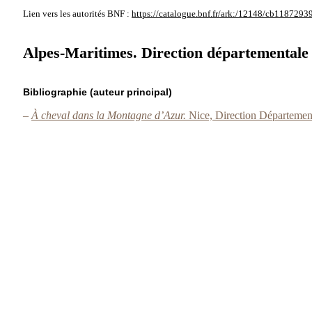
Lien vers les autorités
BNF :
https://catalogue.bnf.fr/ark:/12148/cb1187293
Alpes-Maritimes. Direction départementale de
Bibliographie (auteur principal)
–
À cheval dans la Montagne d’Azur.
Nice, Direction Département