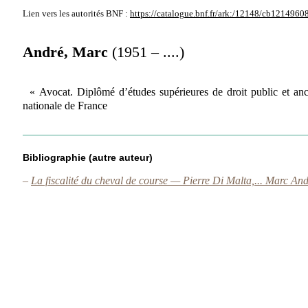
Lien vers les autorités
BNF :
https://catalogue.bnf.fr/ark:/12148/cb1214960
André, Marc
(1951 – ....)
« Avocat. Diplômé d’études supérieures de droit public et anc
nationale de France
Bibliographie (autre auteur)
–
La fiscalité du cheval de course — Pierre Di Malta,... Marc And