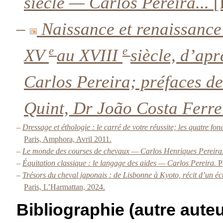
siècle — Carlos Pereira...
[
–
Naissance et renaissance 
e
e
XV
au XVIII
siècle, d’apr
Carlos Pereira; préfaces de
Quint, Dr João Costa Ferre
–
Dressage et éthologie : le carré de votre réussite; les quatre f
Paris, Amphora, Avril 2011.
–
Le monde des courses de chevaux — Carlos Henriques Pereira
–
Équitation classique : le langage des aides — Carlos Pereira.
P
–
Trésors du cheval japonais : de Lisbonne à Kyoto, récit d’un é
Paris, L’Harmattan, 2024.
Bibliographie (autre auteu