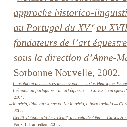
approche historico-linguisti
e
au Portugal du XV
au XVI
fondateurs de l’art équestr
sous la direction d’Anne-M
Sorbonne Nouvelle, 2002.
–
L’institution des courses de chevaux — Carlos Henriques Perei
–
L’équitation portugaise : un art équestre — Carlos Henriques P
2004.
–
Império, l’âne aux longs poils / Império, o burro peludo — Car
2008.
–
Gentil, l’étalon d’Alter / Gentil, o cavalo de Alter — Carlos H
Paris, L’Harmattan, 2008.