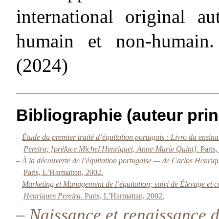
international original a
humain et non-humain. 
(2024)
Bibliographie (auteur prin
–
Étude du premier traité d’équitation portugais : Livro da ens
Pereira; [préface Michel Henriquet, Anne-Marie Quint].
Paris
–
À la découverte de l’équitation portugaise — de Carlos Henriqu
Paris, L’Harmattan, 2002.
–
Marketing et Management de l’équitation; suivi de Élevage et c
Henriques Pereira.
Paris, L’Harmattan, 2002.
–
Naissance et renaissance d