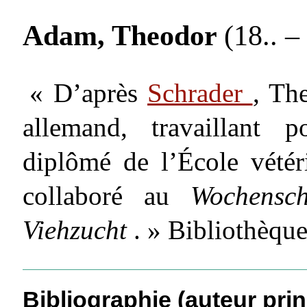
Adam, Theodor
(18.. – 
« D’après
Schrader
, Th
allemand, travaillant 
diplômé de l’École vété
collaboré au
Wochensch
Viehzucht
. » Bibliothèqu
Bibliographie (auteur prin