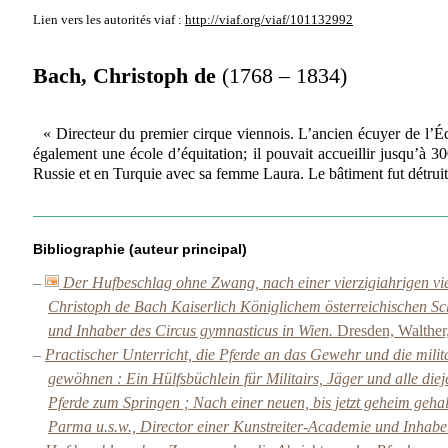
Lien vers les autorités
viaf :
http://viaf.org/viaf/101132992
Bach, Christoph de
(1768 – 1834)
« Directeur du premier cirque viennois. L’ancien écuyer de l’Éc
également une école d’équitation; il pouvait accueillir jusqu’à 30
Russie et en Turquie avec sa femme Laura. Le bâtiment fut détru
Bibliographie (auteur principal)
–
Der Hufbeschlag ohne Zwang, nach einer vierzigiahrigen vie
Christoph de Bach Kaiserlich Königlichem österreichischen Sch
und Inhaber des Circus gymnasticus in Wien.
Dresden, Walther
–
Practischer Unterricht, die Pferde an das Gewehr und die mili
gewöhnen : Ein Hülfsbüchlein für Militairs, Jäger und alle die
Pferde zum Springen ; Nach einer neuen, bis jetzt geheim geh
Parma u.s.w., Director einer Kunstreiter-Academie und Inhabe