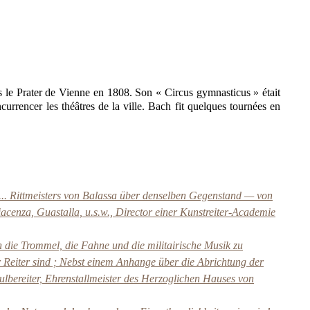
ns le Prater de Vienne en 1808. Son « Circus gymnasticus » était
currencer les théâtres de la ville. Bach fit quelques tournées en
... Rittmeisters von Balassa über denselben Gegenstand — von
acenza, Guastalla, u.s.w., Director einer Kunstreiter-Academie
 die Trommel, die Fahne und die militairische Musik zu
ur Reiter sind ; Nebst einem Anhange über die Abrichtung der
lbereiter, Ehrenstallmeister des Herzoglichen Hauses von