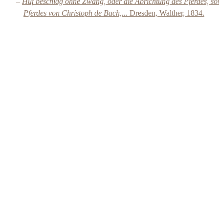
–
Huf beschlag ohne Zwang, oder die Abrichtung des Pferdes, so
Pferdes von Christoph de Bach,...
Dresden, Walther, 1834.