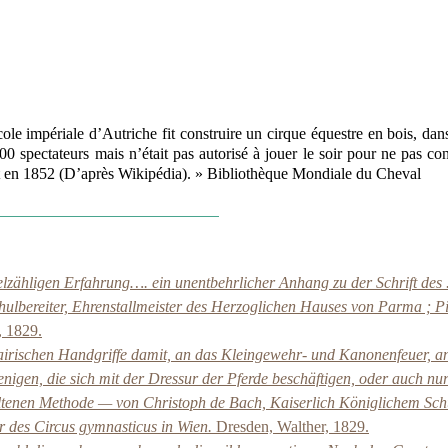
ole impériale d’Autriche fit construire un cirque équestre en bois, da
00 spectateurs mais n’était pas autorisé à jouer le soir pour ne pas con
it en 1852 (D’après Wikipédia). » Bibliothèque Mondiale du Cheval
lzähligen Erfahrung…. ein unentbehrlicher Anhang zu der Schrift des 
ulbereiter, Ehrenstallmeister des Herzoglichen Hauses von Parma ; Pi
, 1829.
tairischen Handgriffe damit, an das Kleingewehr- und Kanonenfeuer, an
jenigen, die sich mit der Dressur der Pferde beschäftigen, oder auch n
altenen Methode — von Christoph de Bach, Kaiserlich Königlichem Schu
r des Circus gymnasticus in Wien.
Dresden, Walther, 1829.