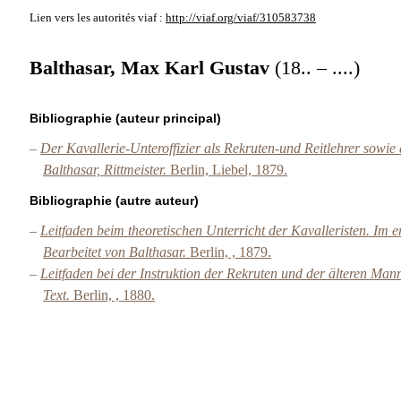
Lien vers les autorités
viaf :
http://viaf.org/viaf/310583738
Balthasar, Max Karl Gustav
(18.. – ....)
Bibliographie (auteur principal)
–
Der Kavallerie-Unteroffizier als Rekruten-und Reitlehrer sowie al
Balthasar, Rittmeister.
Berlin, Liebel, 1879.
Bibliographie (autre auteur)
–
Leitfaden beim theoretischen Unterricht der Kavalleristen. Im e
Bearbeitet von Balthasar.
Berlin, , 1879.
–
Leitfaden bei der Instruktion der Rekruten und der älteren Man
Text.
Berlin, , 1880.