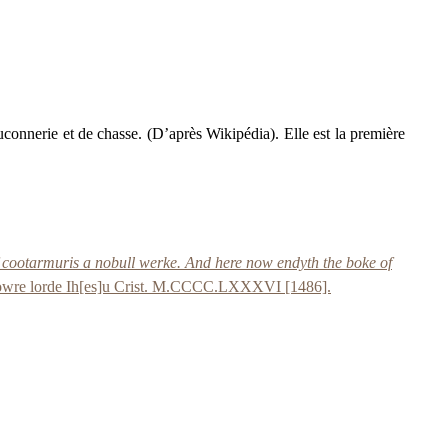
uconnerie et de chasse. (D’après Wikipédia). Elle est la première
of cootarmuris a nobull werke. And here now endyth the boke of
 of owre lorde Ih[es]u Crist. M.CCCC.LXXXVI [1486].