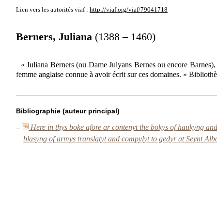
Lien vers les autorités
viaf :
http://viaf.org/viaf/79041718
Berners, Juliana
(1388 – 1460)
« Juliana Berners (ou Dame Julyans Bernes ou encore Barnes), rel
femme anglaise connue à avoir écrit sur ces domaines. » Bibliot
Bibliographie (auteur principal)
–
Here in thys boke afore ar contenyt the bokys of haukyng and
blasyng of armys translatyt and compylyt to gedyr at Seynt Al