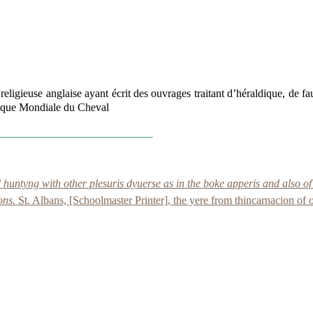
igieuse anglaise ayant écrit des ouvrages traitant d’héraldique, de fa
hèque Mondiale du Cheval
 huntyng with other plesuris dyuerse as in the boke apperis and also 
bons.
St. Albans, [Schoolmaster Printer], the yere from thincarnacion