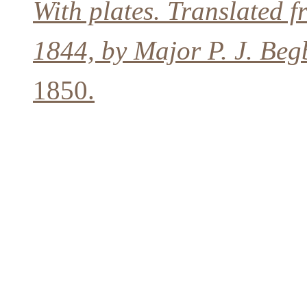
With plates. Translated f
1844, by Major P. J. Beg
1850.