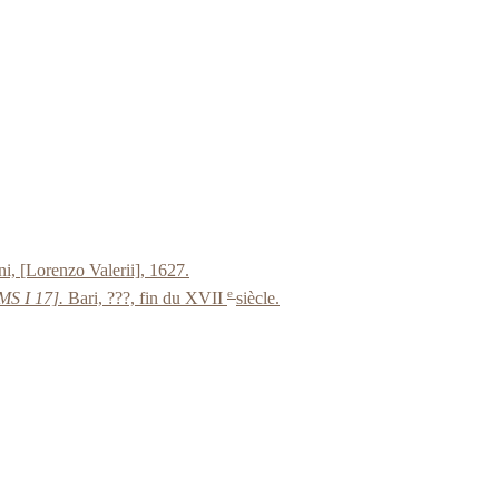
ni, [Lorenzo Valerii], 1627.
e
[MS I 17].
Bari, ???, fin du XVII
siècle.