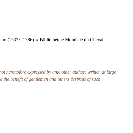
lliam (1532?–1586). » Bibliothèque Mondiale du Cheval
ot herettofore expressed by anie other author: written at large
to the benefit of gentlemen and others desirous of such