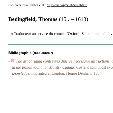
Lien vers les autorités
viaf :
http://viaf.org/viaf/50756806
Bedingfield, Thomas
(15.. – 1613)
« Traducteur au service du comte d’Oxford. Sa traduction du l
Bibliographie (traducteur)
–
The art of riding conteining diuerse necessarie instructions,
in the Italian toong, by Maister Claudio Corte, a man most excel
knowledge.
Imprinted at London, Henrie Denham, 1584.