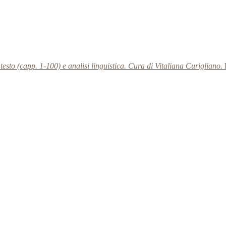
testo (capp. 1-100) e analisi linguistica. Cura di Vitaliana Curigliano.