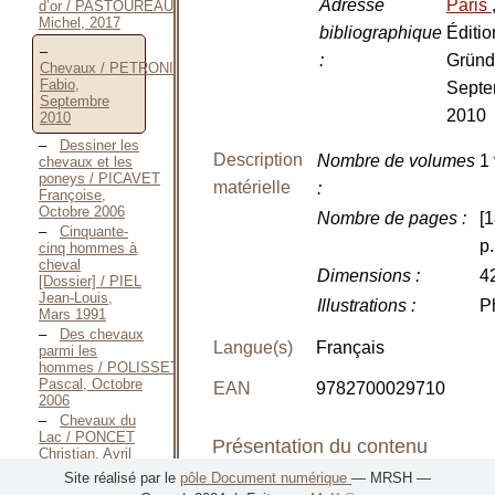
Adresse
Paris
d’or / PASTOUREAU
Michel, 2017
bibliographique
Éditio
:
Gründ
Chevaux / PETRONI
Fabio,
Septe
Septembre
2010
2010
Dessiner les
Description
Nombre de volumes
1 
chevaux et les
poneys / PICAVET
matérielle
:
Françoise,
Octobre 2006
Nombre de pages
:
[1
Cinquante-
p.
cinq hommes à
cheval
Dimensions
:
4
[Dossier] / PIEL
Jean-Louis,
Illustrations
:
P
Mars 1991
Des chevaux
Langue(s)
Français
parmi les
hommes / POLISSET
Pascal, Octobre
EAN
9782700029710
2006
Chevaux du
Lac / PONCET
Présentation du contenu
Christian, Avril
2007
Site réalisé par le
pôle Document numérique
— MRSH —
Carle Vernet.
Classement
: Art / Art