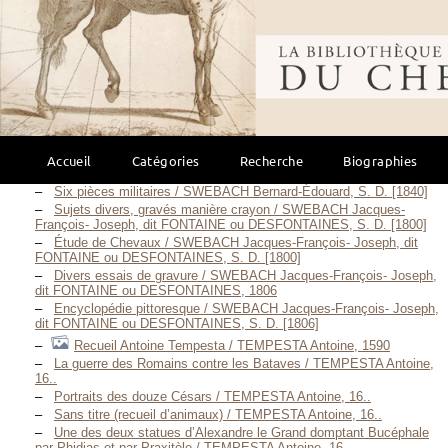
말 드로잉 = / Drawing horses / 사비트 샘, 2007
Apprendre à dessiner les chevaux / SAVITT Sam, 2009
Die bedeutendsten Rennpferde in anerkannt vorzüglichen
Bibliothèque mondi
Photographien / SCHNAEBELI Heinrich, [1870]
Die bedeutendsten Rennpferde in anerkannt vorzüglichen
Photographien / [SCHNAEBELI Heinrich?], 1873
Essai sur la Fonte des Anciens et celle des Chevaux de
Chio / SEITZ Joseph, 1806
Aux Courses / SMYRL, 1906
Le cheval — Sa nature révélée / STUEWER Sabine, 2016
Accueil
Catégories
Recherche
Biographies
Album lithographique / SWEBACH Bernard-Édouard, 1831
Six pièces militaires / SWEBACH Bernard-Édouard, S. D. [1840]
Sujets divers, gravés manière crayon / SWEBACH Jacques-
François- Joseph, dit FONTAINE ou DESFONTAINES, S. D. [1800]
Étude de Chevaux / SWEBACH Jacques-François- Joseph, dit
FONTAINE ou DESFONTAINES, S. D. [1800]
Divers essais de gravure / SWEBACH Jacques-François- Joseph,
dit FONTAINE ou DESFONTAINES, 1806
Encyclopédie pittoresque / SWEBACH Jacques-François- Joseph,
dit FONTAINE ou DESFONTAINES, S. D. [1806]
Recueil Antoine Tempesta / TEMPESTA Antoine, 1590
La guerre des Romains contre les Bataves / TEMPESTA Antoine,
16..
Portraits des douze Césars / TEMPESTA Antoine, 16..
Sans titre (recueil d’animaux) / TEMPESTA Antoine, 16..
Une des deux statues d’Alexandre le Grand domptant Bucéphale
par Phidias et par Praxitèle / TEMPESTA Antoine, 16..