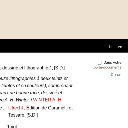
fr
en
Dans votre
porte-documents
essiné et lithographié / , [S.D.]
⇪
PDF
uze lithographies à deux teints et
ux teintes et en couleurs), comprenant
aux de bonne race, dessiné et
re A. H. Winter.
/
WINTER A.-H.
e
:
Utrecht
, Édition de Caramelli et
Tessaro, [S.D.]
1 vol.