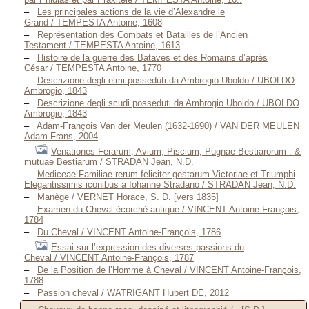
Les principales actions de la vie d’Alexandre le
Grand / TEMPESTA Antoine, 1608
Représentation des Combats et Batailles de l’Ancien
Testament / TEMPESTA Antoine, 1613
Histoire de la guerre des Bataves et des Romains d’après
César / TEMPESTA Antoine, 1770
Descrizione degli elmi posseduti da Ambrogio Uboldo / UBOLDO
Ambrogio, 1843
Descrizione degli scudi posseduti da Ambrogio Uboldo / UBOLDO
Ambrogio, 1843
Adam-François Van der Meulen (1632-1690) / VAN DER MEULEN
Adam-Frans, 2004
Venationes Ferarum, Avium, Piscium, Pugnae Bestiarorum : &
mutuae Bestiarum / STRADAN Jean, N.D.
Mediceae Familiae rerum feliciter gestarum Victoriae et Triumphi
Elegantissimis iconibus a Iohanne Stradano / STRADAN Jean, N.D.
Manège / VERNET Horace, S. D. [vers 1835]
Examen du Cheval écorché antique / VINCENT Antoine-François,
1784
Du Cheval / VINCENT Antoine-François, 1786
Essai sur l’expression des diverses passions du
Cheval / VINCENT Antoine-François, 1787
De la Position de l’Homme à Cheval / VINCENT Antoine-François,
1788
Passion cheval / WATRIGANT Hubert DE, 2012