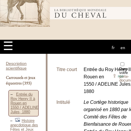
Bibliothèque
mondiale du
☰
fr
en
cheval
Description
scientifique
Dans
Titre court
Entrée du Roy Henry II
votre
⇪
Rouen en
porte-
Carrousels et jeux
PDF
docum
équestres
(393)
1550 / ADELINE Jules
1880
Entrée du
Roy Henry II à
Intitulé
Le Cortège historique
Rouen en
1550 / ADELINE
organisé en 1880 par l
Jules, 1880
Comité des Fêtes de
Histoire
Bienfaisance de Roue
anecdotique des
Fêtes et Jeux