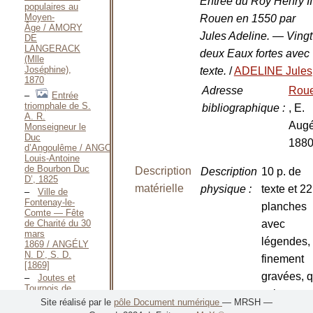
Entrée du Roy Henry II
populaires au
Moyen-
Rouen en 1550 par
Âge / AMORY
Jules Adeline. — Vingt
DE
LANGERACK
deux Eaux fortes avec
(Mlle
Joséphine),
texte.
/
ADELINE Jules
1870
Adresse
Rou
Entrée
triomphale de S.
bibliographique
:
, E.
A. R.
Augé
Monseigneur le
Duc
188
d’Angoulême / ANGOULÊME
Louis-Antoine
de Bourbon Duc
Description
Description
10 p. de
D’, 1825
matérielle
physique
:
texte et 22
Ville de
Fontenay-le-
planches
Comte — Fête
de Charité du 30
avec
mars
légendes,
1869 / ANGÉLY
N. D’, S. D.
finement
[1869]
gravées, q
Joutes et
Tournois de
existent e
Henry VIII en
Site réalisé par le
pôle Document numérique
— MRSH —
1510 / Anonyme,
noir et