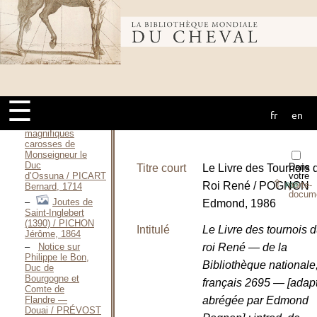
Le
Roy / PERRAULT
Charles, 1670
Bibliothèque
Festiva ad
Capita
annulumque
Decursio, a
mondiale du
Rege Ludovico
XIV
☰
Principibus / PERRAULT
Charles, 1670
fr
en
cheval
Premier des
magnifiques
carosses de
Monseigneur le
Duc
Dans
Titre court
Le Livre des Tournois 
votre
d’Ossuna / PICART
⇪
Roi René / POGNON
porte-
PDF
Bernard, 1714
docum
Joutes de
Edmond, 1986
Saint-Inglebert
(1390) / PICHON
Intitulé
Le Livre des tournois 
Jérôme, 1864
roi René — de la
Notice sur
Philippe le Bon,
Bibliothèque nationale
Duc de
Bourgogne et
français 2695 — [adapt
Comte de
abrégée par Edmond
Flandre —
Douai / PRÉVOST