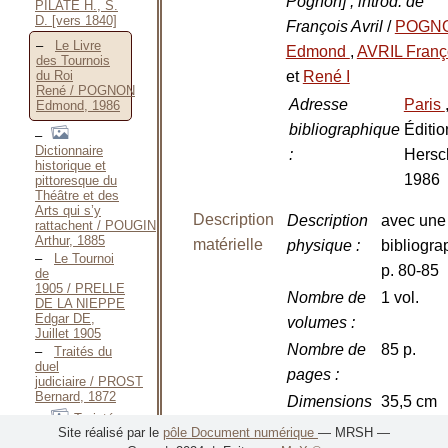
Pognon] ; introd. de
PILATE H., S.
D. [vers 1840]
François Avril
/
POGN
Le Livre
Edmond
,
AVRIL Franç
des Tournois
et
René I
du Roi
René / POGNON
Adresse
Paris
Edmond, 1986
bibliographique
Éditio
Dictionnaire
:
Hersc
historique et
1986
pittoresque du
Théâtre et des
Arts qui s’y
Description
Description
avec une
rattachent / POUGIN
Arthur, 1885
matérielle
physique
:
bibliogra
Le Tournoi
p. 80-85
de
1905 / PRELLE
Nombre de
1 vol.
DE LA NIEPPE
Edgar DE,
volumes
:
Juillet 1905
Nombre de
85 p.
Traités du
duel
pages
:
judiciaire / PROST
Bernard, 1872
Dimensions
35,5 cm
Traicté
:
Site réalisé par le
pôle Document numérique
— MRSH —
de la forme et