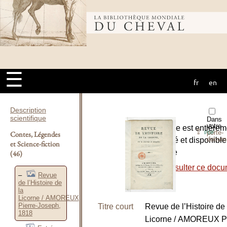
Bibliothèque
mondiale du
☰
fr
en
cheval
Description
scientifique
Dans
votre
L’ouvrage est entièrem
⇪
porte-
Contes, Légendes
PDF
docum
numérisé et disponible
et Science-fiction
le site de
(46)
-
Consulter ce docu
Revue
de l’Histoire de
la
Licorne / AMOREUX
Pierre-Joseph,
Titre court
Revue de l’Histoire de 
1818
Licorne / AMOREUX Pi