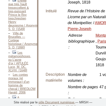
Entrée
Joseph, 1818
que très hault
tresexcellent &
Intitulé
Revue de l’Histoire de 
tres-puissant
Prince le Roy
Licorne par un Naturali
treschrestien
Henry
de Montpellier.
/
AMOR
deuxiesme / Anonyme,
Pierre-Joseph
S. D. [1549]
Ville de
Adresse
Montpe
Bruxelles —
Cortège
bibliographique
,
Pari
historique / Anonyme,
:
Tourn
S. D. [1890]
Les
Durvil
métamorphoses,
Goujo
ou L’asne
d’or / APULÉE
1818
Luce, M. DC.
XLVIII. [1648]
Description
Nombre de
1 vo
Les contes
moraux (et
matérielle
volumes
:
immoraux) d’un
homme de
Nombre de pages
47 p
cheval / BREDLOW
Harald, 2006
:
A
Reliure
:
Bro
Treasury of
Site réalisé par le
pôle Document numérique
— MRSH —
Horse
Dimensions
:
in-8