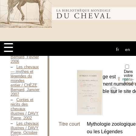
Gérard, 2007
Les
Bibliothèque
Animaux dans
la Légende,
dans la
Science, dans
mondiale du
l’Art, dans le
Travail / CHOLLET,
S. D. (1909)
☰
Contes du
fr
en
cheval
cheval / CHÈZE
Bernard, Février
2006
Les chevaux
— mythes et
Dans
votre
légendes du
L’ouvrage est
⇪
porte-
PDF
mondes
docum
entièrement numérisé 
entier / CHÈZE
Bernard, Janvier
disponible sur le site d
2007
Contes et
-
T. I
récits des
-
T. II
chevaux
illustres / DAVY
Pierre, 2002
Les chevaux
Titre court
Mythologie zoologique
illustres / DAVY
ou les Légendes
Pierre, Octobre