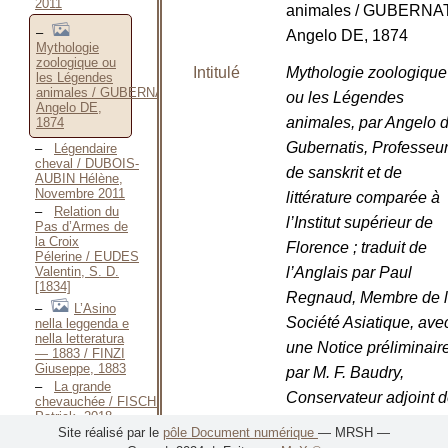
2011
animales / GUBERNA
Angelo DE, 1874
Mythologie
zoologique ou
Intitulé
Mythologie zoologique
les Légendes
animales / GUBERNATIS
ou les Légendes
Angelo DE,
animales, par Angelo 
1874
Gubernatis, Professeu
Légendaire
cheval / DUBOIS-
de sanskrit et de
AUBIN Hélène,
Novembre 2011
littérature comparée à
Relation du
l’Institut supérieur de
Pas d’Armes de
la Croix
Florence ; traduit de
Pélerine / EUDES
Valentin, S. D.
l’Anglais par Paul
[1834]
Regnaud, Membre de 
L’Asino
Société Asiatique, ave
nella leggenda e
nella letteratura
une Notice préliminair
— 1883 / FINZI
Giuseppe, 1883
par M. F. Baudry,
La grande
Conservateur adjoint 
chevauchée / FISCHMANN
Patrick, 2018
la Bibliothèque Mazari
Site réalisé par le
pôle Document numérique
— MRSH —
Chevaux de
/
GUBERNATIS Angel