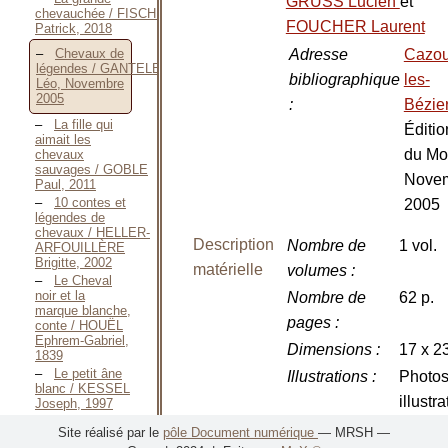
GRUSS Lucien
et
chevauchée / FISCHMANN
FOUCHER Laurent
Patrick, 2018
Adresse
Cazou
Chevaux de
légendes / GANTELET
bibliographique
les-
Léo, Novembre
2005
:
Bézie
La fille qui
Éditio
aimait les
du Mo
chevaux
sauvages / GOBLE
Nove
Paul, 2011
10 contes et
2005
légendes de
chevaux / HELLER-
Description
Nombre de
1 vol.
ARFOUILLÈRE
Brigitte, 2002
matérielle
volumes
:
Le Cheval
noir et la
Nombre de
62 p.
marque blanche,
pages
:
conte / HOUËL
Ephrem-Gabriel,
Dimensions
:
17 x 2
1839
Le petit âne
Illustrations
:
Photos
blanc / KESSEL
illustr
Joseph, 1997
Le défi du roi
Site réalisé par le
pôle Document numérique
— MRSH —
cheval / LAMIGEON
Langue(s)
Français