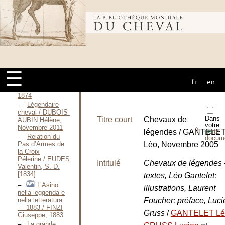
illustres / DAVY
Pierre, 2002
Les chevaux
Bibliothèque
illustres / DAVY
Pierre, Octobre
2011
mondiale du
Mythologie
zoologique ou
☰
les Légendes
fr
en
animales / GUBERNATIS
cheval
Angelo DE,
1874
Légendaire
cheval / DUBOIS-
Dans
Titre court
Chevaux de
AUBIN Hélène,
votre
Novembre 2011
⇪
légendes / GANTELE
porte-
PDF
Relation du
docum
Pas d’Armes de
Léo, Novembre 2005
la Croix
Pélerine / EUDES
Intitulé
Chevaux de légendes
Valentin, S. D.
[1834]
textes, Léo Gantelet;
L’Asino
illustrations, Laurent
nella leggenda e
nella letteratura
Foucher; préface, Luci
— 1883 / FINZI
Gruss
/
GANTELET L
Giuseppe, 1883
La grande