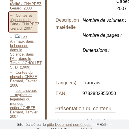
Cabéd
réalité / CHAPPEZ
Gérard, 2000
2007
Contes et
Description
légendes de
Nombre de volumes
:
l’âne / CHAPPEZ
matérielle
Gérard, 2007
Nombre de pages
:
Les
Animaux dans
la Légende,
dans la
Dimensions
:
Science, dans
l’Art, dans le
Travail / CHOLLET,
S. D. (1909)
Contes du
cheval / CHÈZE
Bernard, Février
Langue(s)
Français
2006
Les chevaux
EAN
9782882955050
— mythes et
légendes du
mondes
entier / CHÈZE
Présentation du contenu
Bernard, Janvier
2007
Classement
: Art / Contes,
Contes et
Site réalisé par le
pôle Document numérique
— MRSH —
récits des
Légendes et Science-