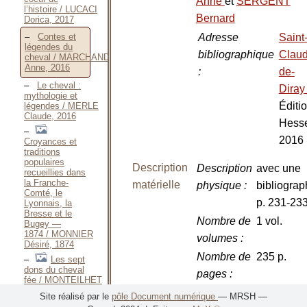
Anne
et
SERGENT
l’histoire / LUCACI
Bernard
Dorica, 2017
Adresse
Saint
Contes et
légendes du
bibliographique
Claud
cheval / MARCHAND
Anne, 2016
:
de-
Le cheval :
Dira
mythologie et
Éditi
légendes / MERLE
Claude, 2016
Hess
2016
Croyances et
traditions
populaires
Description
Description
avec une
recueillies dans
la Franche-
matérielle
physique
:
bibliograp
Comté, le
p. 231-23
Lyonnais, la
Bresse et le
Nombre de
1 vol.
Bugey —
1874 / MONNIER
volumes
:
Désiré, 1874
Nombre de
235 p.
Les sept
dons du cheval
pages
:
fée / MONTEILHET
André, 1952
Dimensions
22,5 cm
Site réalisé par le
pôle Document numérique
— MRSH —
Del Cavallo