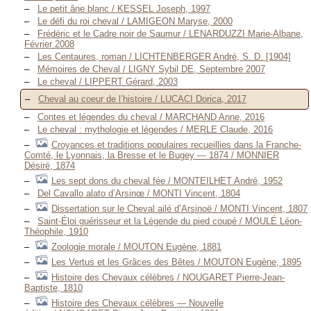
Le petit âne blanc / KESSEL Joseph, 1997
Le défi du roi cheval / LAMIGEON Maryse, 2000
Frédéric et le Cadre noir de Saumur / LENARDUZZI Marie-Albane,
Février 2008
Les Centaures, roman / LICHTENBERGER André, S. D. [1904]
Mémoires de Cheval / LIGNY Sybil DE, Septembre 2007
Le cheval / LIPPERT Gérard, 2003
Cheval au coeur de l’histoire / LUCACI Dorica, 2017
Contes et légendes du cheval / MARCHAND Anne, 2016
Le cheval : mythologie et légendes / MERLE Claude, 2016
Croyances et traditions populaires recueillies dans la Franche-
Comté, le Lyonnais, la Bresse et le Bugey — 1874 / MONNIER
Désiré, 1874
Les sept dons du cheval fée / MONTEILHET André, 1952
Del Cavallo alato d’Arsinœ / MONTI Vincent, 1804
Dissertation sur le Cheval ailé d’Arsinoë / MONTI Vincent, 1807
Saint-Éloi guérisseur et la Légende du pied coupé / MOULÉ Léon-
Théophile, 1910
Zoologie morale / MOUTON Eugène, 1881
Les Vertus et les Grâces des Bêtes / MOUTON Eugène, 1895
Histoire des Chevaux célèbres / NOUGARET Pierre-Jean-
Baptiste, 1810
Histoire des Chevaux célèbres — Nouvelle