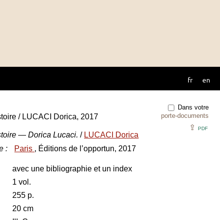
fr
en
Dans votre
porte-documents
stoire / LUCACI Dorica, 2017
⇪
PDF
stoire — Dorica Lucaci.
/
LUCACI Dorica
e
:
Paris
, Éditions de l’opportun, 2017
avec une bibliographie et un index
1 vol.
255 p.
20 cm