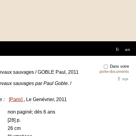
fr
en
Dans votre
porte-documents
 chevaux sauvages / GOBLE Paul, 2011
⇪
PDF
 chevaux sauvages par Paul Goble.
/
e
:
[Paris]
, Le Genévrier, 2011
non paginé; dès 6 ans
[28] p.
26 cm