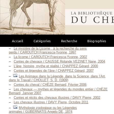
Revue de l’Histoire de la Licorne / AMOREUX Pierre-Joseph,
1818
Bibliothèque mondi
Entrée que très hault tresexcellent & tres-puissant Prince le
Roy treschrestien Henry deuxiesme / Anonyme, S. D. [1549]
Ville de Bruxelles — Cortège historique / Anonyme, S. D. [1890]
Les métamorphoses, ou L’asne d’or / APULÉE Luce, M. DC.
XLVIII. [1648]
Les contes moraux (et immoraux) d’un homme de
cheval / BREDLOW Harald, 2006
Accueil
Catégories
Recherche
Biographies
A Treasury of Horse Stories / CABELL SELF Margaret, 1945
Le mystère de la Licorne : à la recherche du sens
perdu / CAROUTCH Francesca-Yvonne, 1997
La licorne / CAROUTCH Francesca-Yvonne, 2002
Contes de chevaux / CAUSSE Rolande VEZINET Nane, 2004
L’âne, histoire, mythe et réalité / CHAPPEZ Gérard, 2000
Contes et légendes de l’âne / CHAPPEZ Gérard, 2007
Les Animaux dans la Légende, dans la Science, dans l’Art,
dans le Travail / CHOLLET, S. D. (1909)
Contes du cheval / CHÈZE Bernard, Février 2006
Les chevaux — mythes et légendes du mondes entier / CHÈZE
Bernard, Janvier 2007
Contes et récits des chevaux illustres / DAVY Pierre, 2002
Les chevaux illustres / DAVY Pierre, Octobre 2011
Mythologie zoologique ou les Légendes
animales / GUBERNATIS Angelo DE, 1874