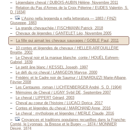
Légendaire cheval / DUBOIS-AUBIN Hélène, Novembre 2011
Relation du Pas d’Armes de la Croix Pélerine / EUDES Valentin, S.
D. [1834]
L’Asino nella leggenda e nella letteratura — 1883 / FINZI
Giuseppe, 1883
La grande chevauchée / FISCHMANN Patrick, 2018
Chevaux de légendes / GANTELET Léo, Novembre 2005
La fille qui aimait les chevaux sauvages / GOBLE Paul, 2011
10 contes et légendes de chevaux / HELLER-ARFOUILLÈRE
Brigitte, 2002
Le Cheval noir et la marque blanche, conte / HOUËL Ephrem-
Gabriel, 1839
Le petit âne blanc / KESSEL Joseph, 1997
Le défi du roi cheval / LAMIGEON Maryse, 2000
Frédéric et le Cadre noir de Saumur / LENARDUZZI Marie-Albane,
Février 2008
Les Centaures, roman / LICHTENBERGER André, S. D. [1904]
Mémoires de Cheval / LIGNY Sybil DE, Septembre 2007
Le cheval / LIPPERT Gérard, 2003
Cheval au coeur de l’histoire / LUCACI Dorica, 2017
Contes et légendes du cheval / MARCHAND Anne, 2016
Le cheval : mythologie et légendes / MERLE Claude, 2016
Croyances et traditions populaires recueillies dans la Franche-
Comté, le Lyonnais, la Bresse et le Bugey — 1874 / MONNIER
Désiré, 1874