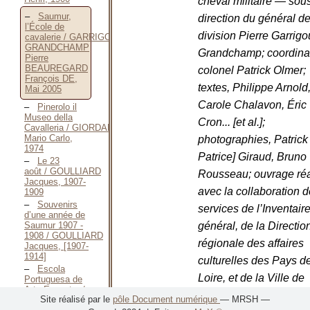
cheval militaire — sous
Saumur,
direction du général d
l’École de
division Pierre Garrigo
cavalerie / GARRIGOU
GRANDCHAMP
Grandchamp; coordinat
Pierre
BEAUREGARD
colonel Patrick Olmer;
François DE,
textes, Philippe Arnold
Mai 2005
Carole Chalavon, Éric
Pinerolo il
Museo della
Cron... [et al.];
Cavalleria / GIORDANO
Mario Carlo,
photographies, Patrick [
1974
Patrice] Giraud, Bruno
Le 23
août / GOULLIARD
Rousseau; ouvrage réa
Jacques, 1907-
avec la collaboration 
1909
Souvenirs
services de l’Inventair
d’une année de
Saumur 1907 -
général, de la Directio
1908 / GOULLIARD
régionale des affaires
Jacques, [1907-
1914]
culturelles des Pays de
Escola
Loire, et de la Ville de
Portuguesa de
Arte Equestre /
Saumur.
/
GARRIGOU
Site réalisé par le
pôle Document numérique
— MRSH —
Portuguese