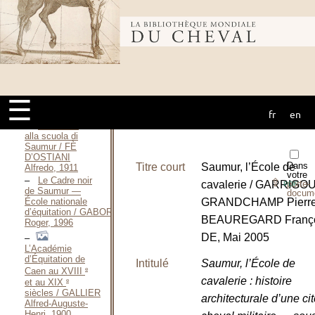
1935
La Garde
Républicaine à
Bibliothèque
Paris / Garde
républicaine,
1995
Le Cadre noir
mondiale du
de
Saumur / FRANCHET
☰
D’ESPEREY
fr
en
Patrice, 1999
cheval
Una visita
alla scuola di
Saumur / FÈ
D’OSTIANI
Dans
Titre court
Saumur, l’École de
Alfredo, 1911
votre
Le Cadre noir
⇪
cavalerie / GARRIGO
porte-
PDF
de Saumur —
docum
GRANDCHAMP Pierr
École nationale
d’équitation / GABORIEAU
BEAUREGARD Franço
Roger, 1996
DE, Mai 2005
L’Académie
d’Équitation de
Intitulé
Saumur, l’École de
e
Caen au XVIII
cavalerie : histoire
e
et au XIX
siècles / GALLIER
architecturale d’une ci
Alfred-Auguste-
Henri, 1900