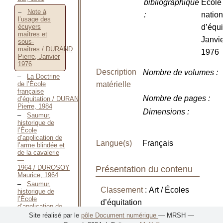
bibliographique
École
Note à
:
nation
l’usage des
écuyers
d’équi
maîtres et
Janvi
sous-
maîtres / DURAND
1976
Pierre, Janvier
1976
Description
Nombre de volumes
:
La Doctrine
matérielle
de l’École
française
Nombre de pages
:
d’équitation / DURAND
Pierre, 1984
Dimensions
:
Saumur,
historique de
l’École
d’application de
Langue(s)
Français
l’arme blindée et
de la cavalerie
—
1964 / DUROSOY
Présentation du contenu
Maurice, 1964
Saumur,
Classement
: Art / Écoles
historique de
l’École
d’équitation
d’application de
l’arme blindée et
Site réalisé par le
pôle Document numérique
— MRSH —
de la cavalerie
« Note de l’écuyer en chef