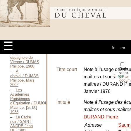
Manèges / DOUCET
Corinne, Juin
2016
Bibliothèque
Les Avril de
Pignerolle, une
dynastie
d’écuyers du
mondiale du
roi / DOUCET
Corinne, 2018
☰
fr
en
cheval
L’équitation et
l’École
espagnole de
Vienne / DUMAS
Philippe, 1980
Dans
Titre court
Note à l’usage des éc
À
votre
⇪
cheval / DUMAS
maîtres et sous-
porte-
PDF
docum
Philippe, Mars
maîtres / DURAND Pie
2002
Les
Janvier 1976
Académies
Parisiennes
Intitulé
Note à l’usage des éc
d’Équitation / DUMOLIN
Maurice, [S. D.]
maîtres et sous-maître
1935
DURAND Pierre
Le Cadre
noir / SAINT-
Adresse
Saum
ANDRÉ Jean
DE, 1981