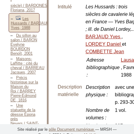
siècle) / BARDONESCHI
Intitulé
Les Hussards : trois
Floriana, 2017
siècles de cavalerie lé
Les
en France — Yves Bar
Hussards / BARJAUD
Yves, 1988
; ill. de Daniel Lordey,.
Du sillon au
BARJAUD Yves
,
salon / BARON
LORDEY Daniel
et
Evelyne
BOURDON
COMBETTE Jean
Benoît, 2001
Maisons-
Adresse
Laus
Laffitte : cité du
bibliographique
, Favr
cheval / BARREAU
Jacques, 2007
:
1988
Précis
historique sur la
Maison du
Description
Description
avec un
Roi / BARREY
matérielle
physique
:
bibliogr
Pierre-Edmond
DE, 1816
p. 293-3
Une
statuette de la
Nombre de
1 vol.
déesse Épona
volumes
:
près
Nevers / SAINT-
Nombre de
307 p.
VENANT Julien
Site réalisé par le
pôle Document numérique
— MRSH —
BARRÉ DE,
pages
: