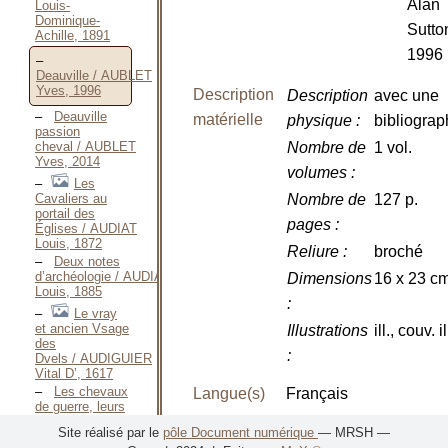
Alan
Louis-
Dominique-
Sutto
Achille, 1891
1996
Deauville / AUBLET
Yves, 1996
Description
Description
avec une
Deauville
matérielle
physique
:
bibliograp
passion
cheval / AUBLET
Nombre de
1 vol.
Yves, 2014
volumes
:
Les
Cavaliers au
Nombre de
127 p.
portail des
pages
:
Églises / AUDIAT
Louis, 1872
Reliure
:
broché
Deux notes
d’archéologie / AUDIAT
Dimensions
16 x 23 c
Louis, 1885
:
Le vray
et ancien Vsage
Illustrations
ill., couv. il
des
:
Dvels / AUDIGUIER
Vital D’, 1617
Les chevaux
Langue(s)
Français
de guerre, leurs
origines et leurs
EAN
9782910444778
Site réalisé par le
pôle Document numérique
— MRSH —
ferrures / AUREGGIO