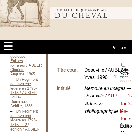
1996
Il museo
storico della
Bibliothèque
cavalleria / Associazione
Amici del
Museo Storico
della Cavalleria,
mondiale du
Septembre 2000
Des Statues
☰
Équestres
fr
en
sculptées aux
cheval
Tympans de
quelques
Églises
romanes / AUBER
Dans
Charles-
Titre court
Deauville / AUBLET
votre
Auguste, 1865
⇪
Yves, 1996
porte-
PDF
Un Régiment
docum
de cavalerie
Intitulé
Mémoire en images —
légère en 1793-
1815 / AUBIER
Deauville
/
AUBLET Y
Louis-
Dominique-
Adresse
Joué-
Achille, 1888
bibliographique
lès-
Un Régiment
de cavalerie
:
Tour
légère en 1793-
e
1815 — 2
Éditi
édition / AUBIER