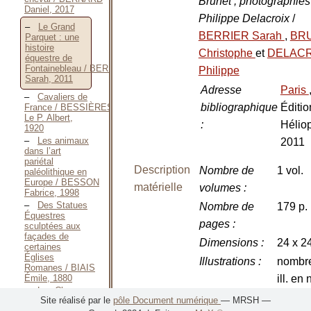
Brunet ; photographies
Daniel, 2017
Philippe Delacroix
/
Le Grand
BERRIER Sarah
,
BR
Parquet : une
histoire
Christophe
et
DELACR
équestre de
Fontainebleau / BERRIER
Philippe
Sarah, 2011
Adresse
Paris
Cavaliers de
bibliographique
Éditio
France / BESSIÈRES
Le P. Albert,
:
Héliop
1920
Les animaux
2011
dans l’art
pariétal
Description
Nombre de
1 vol.
paléolithique en
Europe / BESSON
matérielle
volumes
:
Fabrice, 1998
Des Statues
Nombre de
179 p.
Équestres
pages
:
sculptées aux
façades de
Dimensions
:
24 x 2
certaines
Églises
Illustrations
:
nombr
Romanes / BIAIS
Émile, 1880
ill. en 
Les Chevaux
en coul
Site réalisé par le
pôle Document numérique
— MRSH —
de l’Armée sous