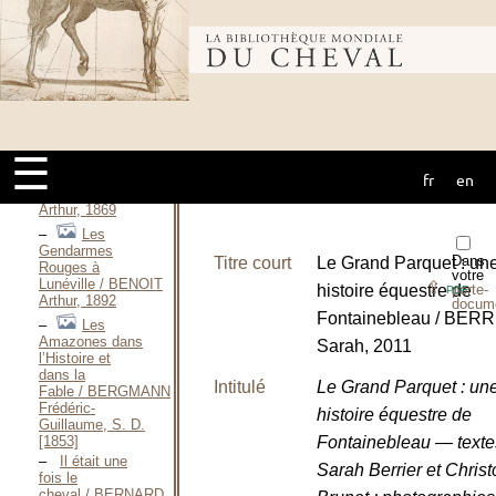
Les
Gendarmes
Rouges à
Bibliothèque
Lunéville, 1768-
1788 / BENOIT
Arthur, Mai 1868
Liste des
mondiale du
Gardes
d’Honneur du
☰
Département du
Bas-
fr
en
cheval
Rhin / BENOIT
Arthur, 1869
Les
Gendarmes
Dans
Titre court
Le Grand Parquet : un
Rouges à
votre
Lunéville / BENOIT
⇪
histoire équestre de
porte-
PDF
Arthur, 1892
docum
Fontainebleau / BER
Les
Amazones dans
Sarah, 2011
l’Histoire et
dans la
Intitulé
Le Grand Parquet : un
Fable / BERGMANN
Frédéric-
histoire équestre de
Guillaume, S. D.
[1853]
Fontainebleau — texte
Il était une
Sarah Berrier et Chris
fois le
cheval / BERNARD