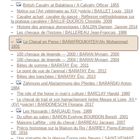
British Cavalry at Balaklava / A Calvalry Officer, 1855
e
Notice sur l’Art vétérinaire au XIX
siècle / BAILLET Louis, 1914
Cavalier actuel, cavalier du passé - Réflexion méthodologique sur
la pratique cavalière / BAILLIF-DUCROS Christèle, 2009
Histoire des animaux domestiques / BALDIN Damien, Janvier 2014
Les chevaux de l’histoire / BALLEREAU Jean-François, 1986
Le Cheval en Perse / BARAFROUKHTEH Aly Mohammed,
1931
100 chevaux de légende — 2000 / BARAN Myriam, 2000
100 chevaux de légende — 2004 / BARAN Myriam, 2004
Bêtes de somme / BARATAY Éric, 2011
Le point de vue de l’animal / BARATAY Éric, 2012
Bêtes des tranchées / BARATAY Éric, 2013
Zähmung und Abstammung des Pferdes / BARAŃSKI Anton,
1884
The role of the horse in man’s culture / BARCLAY Harold, 1980
e
Le cheval de trait et son harnachement (entre Meuse et Loire, XII
e
-XVI
siècle) / BARDONESCHI Floriana, 2017
Les Hussards / BARJAUD Yves, 1988
Du sillon au salon / BARON Evelyne BOURDON Benoît, 2001
Maisons-Laffitte : cité du cheval / BARREAU Jacques, 2007
Précis historique sur la Maison du Roi / BARREY Pierre-Edmond
DE, 1816
Une statuette de la déesse Épona près Nevers / SAINT-VENANT