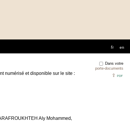
fr
en
Dans votre
porte-documents
t numérisé et disponible sur le site :
⇪
PDF
/ BARAFROUKHTEH Aly Mohammed,