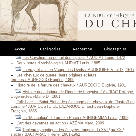
Il museo storico della cavalleria / Associazione Amici del Museo
Storico della Cavalleria, Septembre 2000
Bibliothèque mondi
Des Statues Équestres sculptées aux Tympans de quelques
Églises romanes / AUBER Charles-Auguste, 1865
Un Régiment de cavalerie légère en 1793-1815 / AUBIER Louis-
Dominique-Achille, 1888
e
Un Régiment de cavalerie légère en 1793-1815 — 2
édition / AUBIER Louis-Dominique-Achille, 1891
Deauville / AUBLET Yves, 1996
Accueil
Catégories
Recherche
Biographies
Deauville passion cheval / AUBLET Yves, 2014
Les Cavaliers au portail des Églises / AUDIAT Louis, 1872
Deux notes d’archéologie / AUDIAT Louis, 1885
Le vray et ancien Vsage des Dvels / AUDIGUIER Vital D’, 1617
Les chevaux de guerre, leurs origines et leurs
ferrures / AUREGGIO Eugène, 1890
Histoire de la ferrure des chevaux / AUREGGIO Eugène, 1901
Histoire anecdotique de l’Industrie française / AURIAC Philippe-
Eugène-Jean-Marie D’, 1861
Folk-Lore — Saint-Éloi et le pèlerinage des chevaux de Flastroff en
Lorraine / AURICOSTE DE LAZARQUE Ernest-Jean-Baptiste-
François, 1888
La “Mascalcia” di Lorenzo Rusio / AURIGEMMA Luisa, 1998
L’art des cavernes en action / AZÉMA Marc, 2009
e
e
Tableau synoptique des écuyers français du XVI
au XX
siècle / BACHARACH René, 1961-1962