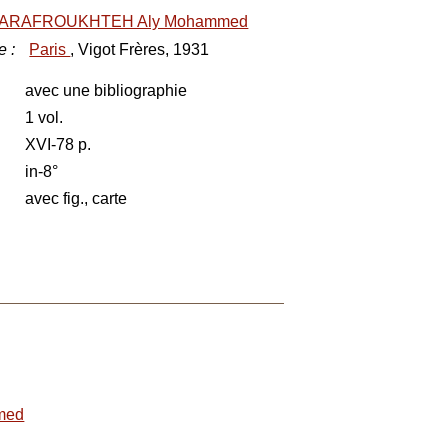
ARAFROUKHTEH Aly Mohammed
e
:
Paris
, Vigot Frères, 1931
avec une bibliographie
1 vol.
XVI-78 p.
in-8°
avec fig., carte
med