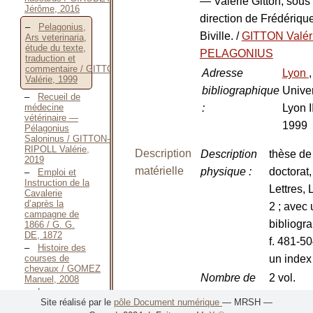
— Valérie Gitton; sous 
Jérôme, 2016
direction de Frédériqu
Pelagonius,
Biville.
/
GITTON Valér
Ars veterinaria,
étude du texte,
PELAGONIUS
traduction et
commentaire / GITTON
Adresse
Lyon
,
Valérie, 1999
bibliographique
Univer
Recueil de
:
Lyon II
médecine
vétérinaire —
1999
Pélagonius
Saloninus / GITTON-
RIPOLL Valérie,
Description
Description
thèse de
2019
matérielle
physique
:
doctorat,
Emploi et
Instruction de la
Lettres, 
Cavalerie
d’après la
2 ; avec
campagne de
bibliogr
1866 / G. G.
DE, 1872
f. 481-50
Histoire des
un index
courses de
chevaux / GOMEZ
Nombre de
2 vol.
Manuel, 2008
Les
volumes
:
Site réalisé par le
pôle Document numérique
— MRSH —
Chevaliers
Romains,