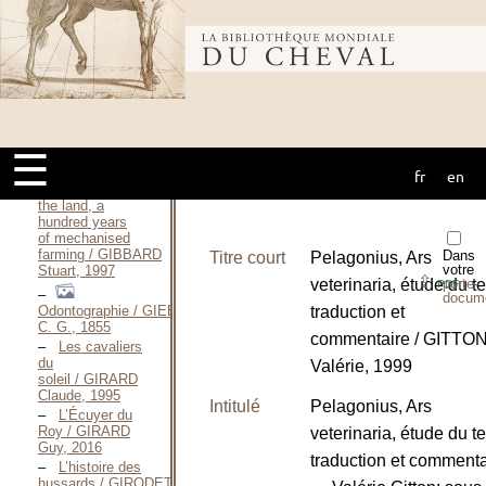
Die Reiter
und die
Rittercenturien
Bibliothèque
zur Zeit der
Römischen
Republik —
1883 / GERATHEWOHL
mondiale du
Bernhard, 1883
Il cavallo e
☰
l’agricoltura / GIANOLI
Luigi, 1981
fr
en
cheval
Change on
the land, a
hundred years
of mechanised
farming / GIBBARD
Dans
Titre court
Pelagonius, Ars
votre
Stuart, 1997
⇪
veterinaria, étude du te
porte-
PDF
docum
traduction et
Odontographie / GIEBEL
C. G., 1855
commentaire / GITTO
Les cavaliers
du
Valérie, 1999
soleil / GIRARD
Claude, 1995
Intitulé
Pelagonius, Ars
L’Écuyer du
Roy / GIRARD
veterinaria, étude du te
Guy, 2016
traduction et commenta
L’histoire des
hussards / GIRODET